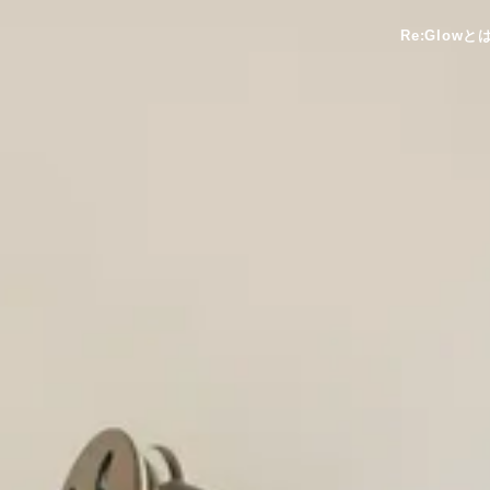
Re:Glowと