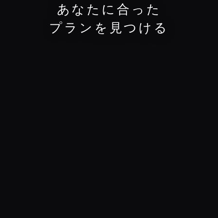
あ
な
た
に
合
っ
た
プ
ラ
ン
を
見
つ
け
る