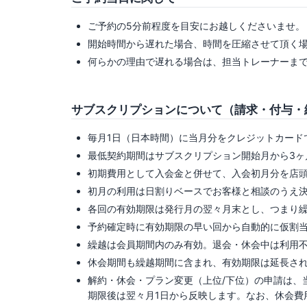
ご予約の5分前程度を目安にお越しくださいませ。
開始時間から遅れた場合、時間を圧縮させて頂く
何らかの理由で遅れる場合は、担当トレーナーま
サブスクリプションについて（請求・付与・
毎月1日（日本時間）に当月分をクレジットカード
最低契約期間はサブスクリプション開始月から3ヶ
初期費用として入会金と併せて、入会初月分を店
初月の利用は日割りベースでお客様と相談のうえ
各回の有効期限は発行月の翌々月末とし、つまり繰
予約確定時に有効期限の早い回から自動的に仮割
繰越は会員期間内のみ有効。退会・休会中は利用
休会期間も繰越期間に含まれ、有効期限は延長さ
解約・休会・プラン変更（上位/下位）の申請は、当
期限後は翌々月1日から反映します。なお、休会費用は1