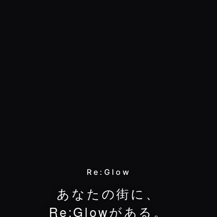
Re:Glow
あ
な
た
の
街
に
、
R
e
:
G
l
o
w
が
あ
る
。