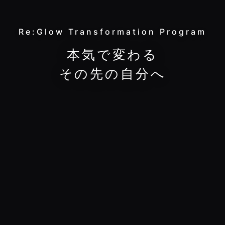
Re:Glow Transformation Program
本
気
で
変
わ
る
そ
の
先
の
自
分
へ