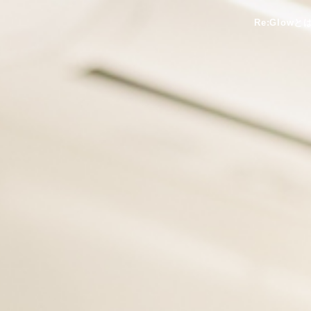
Re:Glowと