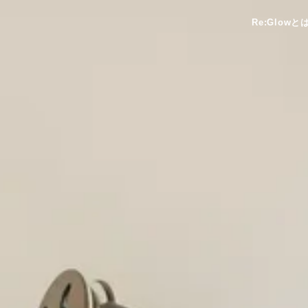
Re:Glowと