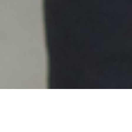
ホーム
>
ブログ
>
空腹時コーヒー×ウォーキングで脂肪燃焼｜効果の仕組みと朝30分の手順
監修:
保戸塚 康裕
（NSCA-CPT）