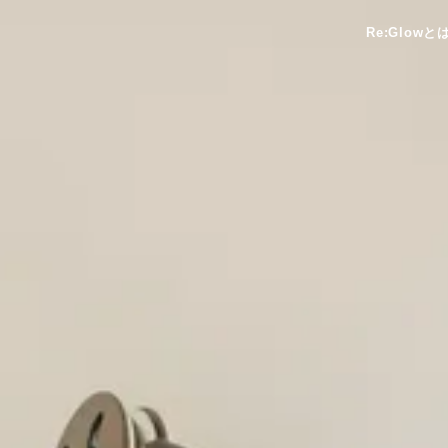
Re:Glowと